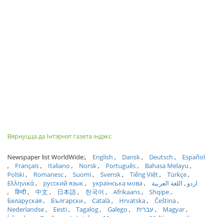
Вярнуцца да Інтэрнэт газета індэкс
Newspaper list WorldWide:
English
Dansk
Deutsch
Español
Français
Italiano
Norsk
Português
Bahasa Melayu
Polski
Romanesc
Suomi
Svensk
Tiếng Việt
Türkçe
Ελληνικά
русский язык
українська мова
اللغة العربية
اردو
हिन्दी
中文
日本語
한국어
Afrikaans
Shqipe
Беларуская
Български
Català
Hrvatska
Čeština
Nederlandse
Eesti
Tagalog
Galego
עברית
Magyar