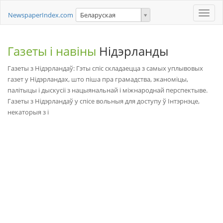
Toggle
NewspaperIndex.com
Беларуская
naviga
Газеты і навіны
Нідэрланды
Газеты з Нідэрландаў: Гэты спіс складаецца з самых уплывовых
газет у Нідэрландах, што піша пра грамадства, эканоміцы,
палітыцы і дыскусіі з нацыянальнай і міжнароднай перспектыве.
Газеты з Нідэрландаў у спісе вольныя для доступу ў Інтэрнэце,
некаторыя з і