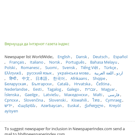
Вярнуцца да Інтэрнэт газета індэкс
Newspaper list WorldWide:
English
Dansk
Deutsch
Español
Français
Italiano
Norsk
Português
Bahasa Melayu
Polski
Romanesc
Suomi
Svensk
Tiếng Việt
Türkçe
Ελληνικά
русский язык
українська мова
اللغة العربية
اردو
हिन्दी
中文
日本語
한국어
Afrikaans
Shqipe
Беларуская
Български
Català
Hrvatska
Čeština
Nederlandse
Eesti
Tagalog
Galego
עברית
Magyar
Íslenska
Gaeilge
Latviešu
Македонски
Malti
فارسی
Српски
Slovenčina
Slovenski
Kiswahili
ไทย
Cymraeg
ייִדיש
Հայերեն
Azərbaycan
Euskal
ქართული
Kreyòl
ayisyen
To suggest newspaper for inclusion in NewspaperIndex.com send a
mail to hh@newspaperindex.com