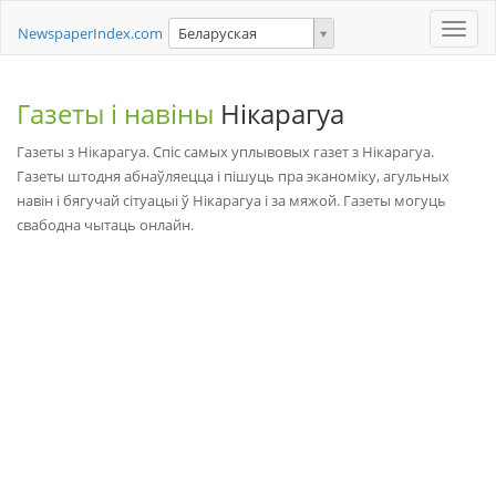
Toggle
NewspaperIndex.com
Беларуская
naviga
Газеты і навіны
Нікарагуа
Газеты з Нікарагуа. Спіс самых уплывовых газет з Нікарагуа.
Газеты штодня абнаўляецца і пішуць пра эканоміку, агульных
навін і бягучай сітуацыі ў Нікарагуа і за мяжой. Газеты могуць
свабодна чытаць онлайн.