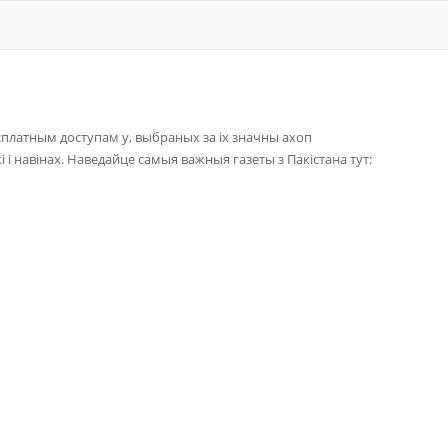
 бясплатным доступам у, выбраных за іх значны ахоп
 і навінах. Наведайце самыя важныя газеты з Пакістана тут: