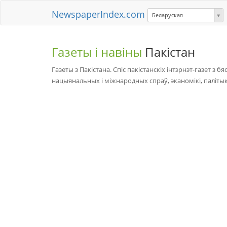
NewspaperIndex.com
Беларуская
Газеты і навіны
Пакістан
Газеты з Пакістана. Спіс пакістанскіх інтэрнэт-газет з
нацыянальных і міжнародных спраў, эканомікі, палітыкі