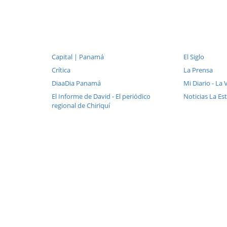
Capital | Panamá
El Siglo
Crítica
La Prensa
DiaaDia Panamá
Mi Diario - La
El Informe de David - El periódico
Noticias La Es
regional de Chiriquí