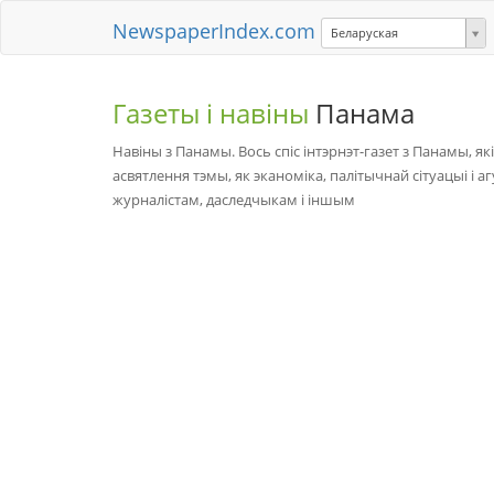
NewspaperIndex.com
Беларуская
Газеты і навіны
Панама
Навіны з Панамы. Вось спіс інтэрнэт-газет з Панамы, як
асвятлення тэмы, як эканоміка, палітычнай сітуацыі і аг
журналістам, даследчыкам і іншым