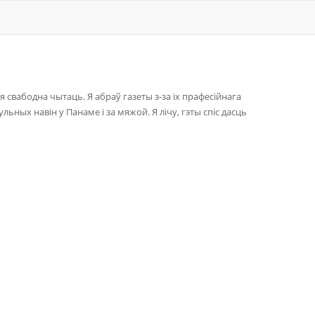
ія свабодна чытаць. Я абраў газеты з-за іх прафесійнага
ульных навін у Панаме і за мяжой. Я лічу, гэты спіс дасць