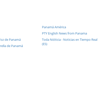
Panamá América
PTY English News from Panama
 Voz de Panamá
Toda Nióticia - Noticias en Tiempo Real
(ES)
trella de Panamá