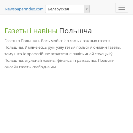
Toggle
NewspaperIndex.com
Беларуская
naviga
Газеты і навіны
Польшча
Газеты з Польшчы. Вось мой спіс з самых важных газет з
Польшчы. У мяне ёсць рукі ўзяў гэтыя польскія онлайн газеты,
таму што іх прафесійнае асвятленне палітычнай сітуацыі ў
Польшчы, агульнай навіны, фінансы і грамадства. Польскія
онлайн газеты свабодна чы