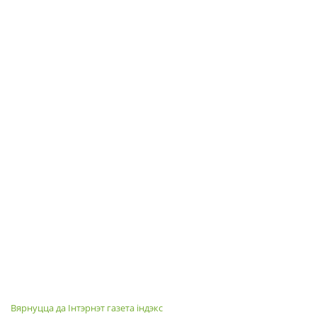
Вярнуцца да Інтэрнэт газета індэкс