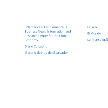
BNamericas - Latin America´s
El Faro
Business News, Information and
El Mundo
Research Center for the Global
La Prensa Gráf
Economy
Diario Co Latino
El Diario de Hoy de El Salvador