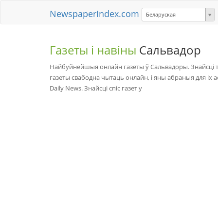
NewspaperIndex.com
Беларуская
Газеты і навіны
Сальвадор
Найбуйнейшыя онлайн газеты ў Сальвадоры. Знайсці ту
газеты свабодна чытаць онлайн, і яны абраныя для іх ас
Daily News. Знайсці спіс газет у