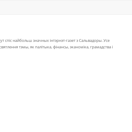
т спіс найбольш значных інтэрнэт-газет з Сальвадоры. Усе
вятлення тэмы, як палітыка, фінансы, эканоміка, грамадства і