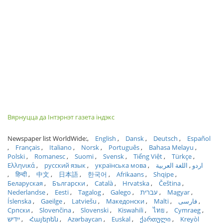
Вярнуцца да Інтэрнэт газета індэкс
Newspaper list WorldWide:
English
Dansk
Deutsch
Español
Français
Italiano
Norsk
Português
Bahasa Melayu
Polski
Romanesc
Suomi
Svensk
Tiếng Việt
Türkçe
Ελληνικά
русский язык
українська мова
اللغة العربية
اردو
हिन्दी
中文
日本語
한국어
Afrikaans
Shqipe
Беларуская
Български
Català
Hrvatska
Čeština
Nederlandse
Eesti
Tagalog
Galego
עברית
Magyar
Íslenska
Gaeilge
Latviešu
Македонски
Malti
فارسی
Српски
Slovenčina
Slovenski
Kiswahili
ไทย
Cymraeg
ייִדיש
Հայերեն
Azərbaycan
Euskal
ქართული
Kreyòl