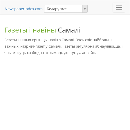
Toggle
NewspaperIndex.com
Беларуская
naviga
Газеты і навіны
Самалі
Газеты і іншыя крыніцы навін з Самалі. Вось спіс найбольш
важных інтэрнэт-газет у Самалі. Газеты рэгулярна абнаўляюцца, і
яны могуць свабодна атрымаць доступ да анлайн.