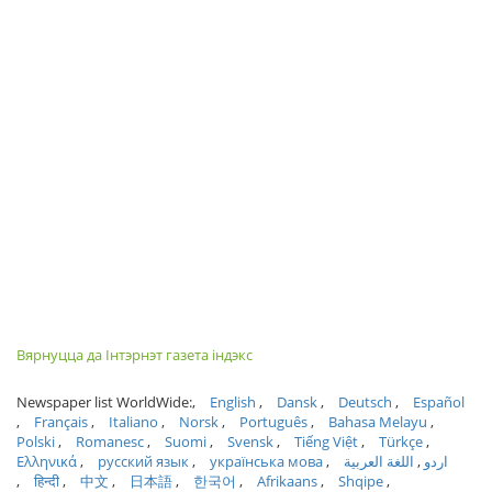
Вярнуцца да Інтэрнэт газета індэкс
Newspaper list WorldWide:
English
Dansk
Deutsch
Español
Français
Italiano
Norsk
Português
Bahasa Melayu
Polski
Romanesc
Suomi
Svensk
Tiếng Việt
Türkçe
Ελληνικά
русский язык
українська мова
اللغة العربية
اردو
हिन्दी
中文
日本語
한국어
Afrikaans
Shqipe