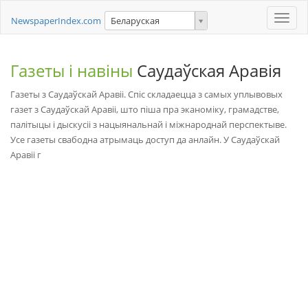
Toggle
NewspaperIndex.com
Беларуская
naviga
Газеты і навіны
Саудаўская Аравія
Газеты з Саудаўскай Аравіі. Спіс складаецца з самых уплывовых
газет з Саудаўскай Аравіі, што піша пра эканоміку, грамадстве,
палітыцы і дыскусіі з нацыянальнай і міжнароднай перспектыве.
Усе газеты свабодна атрымаць доступ да анлайн. У Саудаўскай
Аравіі г