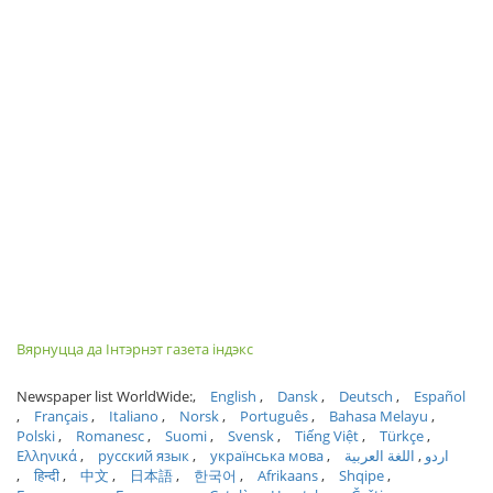
Вярнуцца да Інтэрнэт газета індэкс
Newspaper list WorldWide:
English
Dansk
Deutsch
Español
Français
Italiano
Norsk
Português
Bahasa Melayu
Polski
Romanesc
Suomi
Svensk
Tiếng Việt
Türkçe
Ελληνικά
русский язык
українська мова
اللغة العربية
اردو
हिन्दी
中文
日本語
한국어
Afrikaans
Shqipe