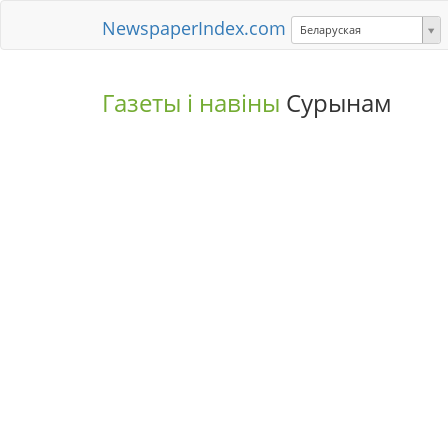
NewspaperIndex.com
Беларуская
Газеты і навіны
Сурынам