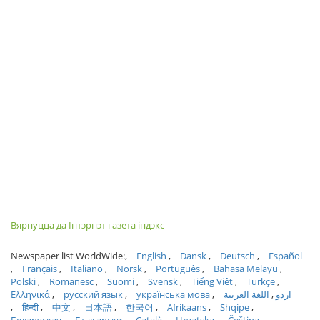
Вярнуцца да Інтэрнэт газета індэкс
Newspaper list WorldWide:
English
Dansk
Deutsch
Español
Français
Italiano
Norsk
Português
Bahasa Melayu
Polski
Romanesc
Suomi
Svensk
Tiếng Việt
Türkçe
Ελληνικά
русский язык
українська мова
اللغة العربية
اردو
हिन्दी
中文
日本語
한국어
Afrikaans
Shqipe