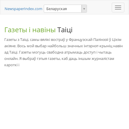
Toggle
NewspaperIndex.com
Беларуская
naviga
Газеты і навіны
Таіці
Газеты з Таіці, самы вялікі востраў у Французскай Палінэзіі ў Ціхім
акіяне. Вось мой выбар найбольш значных інтэрнэт-крыніц навін
ад Таіці. Газеты могуць свабодна атрымаць доступ і чытаць
онлайн. Я выбраў гэтыя газеты, каб даць іншым журналістам
кароткі і