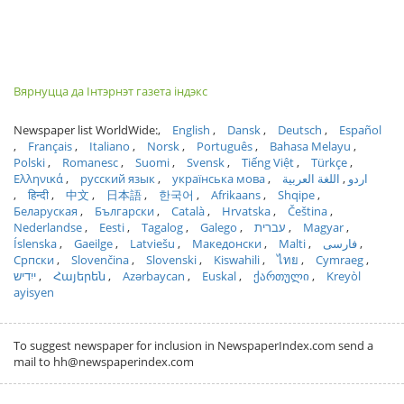
Вярнуцца да Інтэрнэт газета індэкс
Newspaper list WorldWide:
English
Dansk
Deutsch
Español
Français
Italiano
Norsk
Português
Bahasa Melayu
Polski
Romanesc
Suomi
Svensk
Tiếng Việt
Türkçe
Ελληνικά
русский язык
українська мова
اللغة العربية
اردو
हिन्दी
中文
日本語
한국어
Afrikaans
Shqipe
Беларуская
Български
Català
Hrvatska
Čeština
Nederlandse
Eesti
Tagalog
Galego
עברית
Magyar
Íslenska
Gaeilge
Latviešu
Македонски
Malti
فارسی
Српски
Slovenčina
Slovenski
Kiswahili
ไทย
Cymraeg
ייִדיש
Հայերեն
Azərbaycan
Euskal
ქართული
Kreyòl
ayisyen
To suggest newspaper for inclusion in NewspaperIndex.com send a
mail to hh@newspaperindex.com