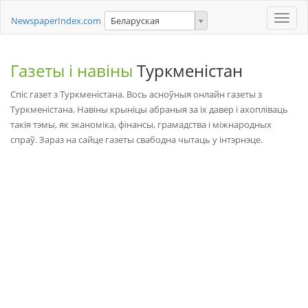
Toggle
NewspaperIndex.com
Беларуская
naviga
Газеты і навіны
Туркменістан
Спіс газет з Туркменістана. Вось асноўныя онлайн газеты з
Туркменістана. Навіны крыніцы абраныя за іх давер і ахопліваць
такія тэмы, як эканоміка, фінансы, грамадства і міжнародных
спраў. Зараз на сайце газеты свабодна чытаць у інтэрнэце.