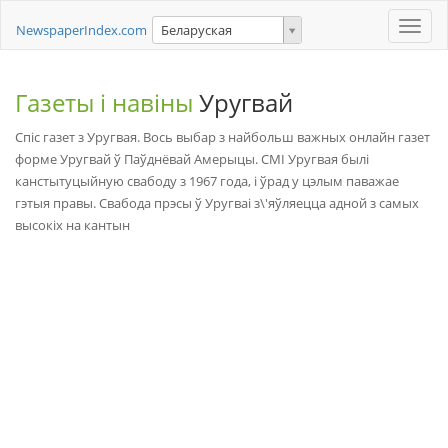
Toggle
NewspaperIndex.com
Беларуская
naviga
Газеты і навіны
Уругвай
Спіс газет з Уругвая. Вось выбар з найбольш важных онлайн газет
форме Уругвай ў Паўднёвай Амерыцы. СМІ Уругвая былі
канстытуцыйную свабоду з 1967 года, і ўрад у цэлым паважае
гэтыя правы. Свабода прэсы ў Уругваі з\'яўляецца адной з самых
высокіх на кантын