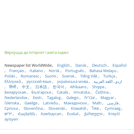
Вярнуцца да Інтэрнэт газета індэкс
Newspaper list WorldWide:
English
Dansk
Deutsch
Español
Français
Italiano
Norsk
Português
Bahasa Melayu
Polski
Romanesc
Suomi
Svensk
Tiếng Việt
Türkçe
Ελληνικά
русский язык
українська мова
اللغة العربية
اردو
हिन्दी
中文
日本語
한국어
Afrikaans
Shqipe
Беларуская
Български
Català
Hrvatska
Čeština
Nederlandse
Eesti
Tagalog
Galego
עברית
Magyar
Íslenska
Gaeilge
Latviešu
Македонски
Malti
فارسی
Српски
Slovenčina
Slovenski
Kiswahili
ไทย
Cymraeg
ייִדיש
Հայերեն
Azərbaycan
Euskal
ქართული
Kreyòl
ayisyen