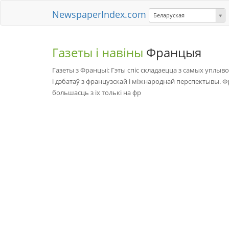
NewspaperIndex.com
Беларуская
Газеты і навіны
Францыя
Газеты з Францыі: Гэты спіс складаецца з самых уплыво
і дэбатаў з французскай і міжнароднай перспектывы. Фр
большасць з іх толькі на фр