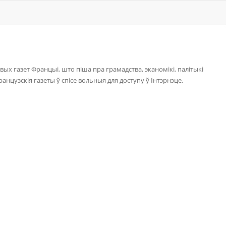
вых газет Францыі, што піша пра грамадства, эканомікі, палітыкі
анцузскія газеты ў спісе вольныя для доступу ў Інтэрнэце.