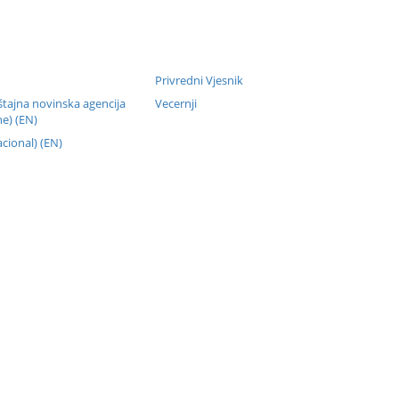
Privredni Vjesnik
štajna novinska agencija
Vecernji
e) (EN)
cional) (EN)