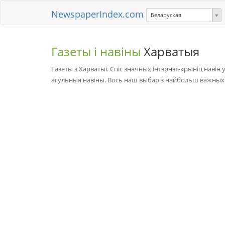
NewspaperIndex.com
Беларуская
Газеты і навіны
Харватыя
Газеты з Харватыі. Спіс значных інтэрнэт-крыніц навін у
агульныя навіны. Вось наш выбар з найбольш важных і