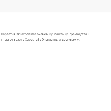
 Харватыі, які ахоплівае эканоміку, палітыку, грамадства і
нтэрнэт-газет з Харватыі з бясплатным доступам у: