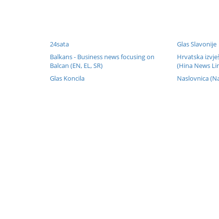
24sata
Glas Slavonije
Balkans - Business news focusing on
Hrvatska izvje
Balcan (EN, EL, SR)
(Hina News Lin
Glas Koncila
Naslovnica (Na