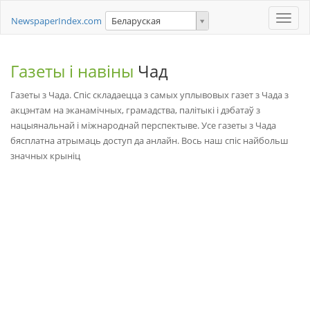
Toggle
NewspaperIndex.com
Беларуская
naviga
Газеты і навіны
Чад
Газеты з Чада. Спіс складаецца з самых уплывовых газет з Чада з
акцэнтам на эканамічных, грамадства, палітыкі і дэбатаў з
нацыянальнай і міжнароднай перспектыве. Усе газеты з Чада
бясплатна атрымаць доступ да анлайн. Вось наш спіс найбольш
значных крыніц