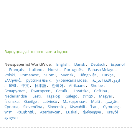
Вярнуцца да Інтэрнэт газета індэкс
Newspaper list WorldWide:
English
Dansk
Deutsch
Español
Français
Italiano
Norsk
Português
Bahasa Melayu
Polski
Romanesc
Suomi
Svensk
Tiếng Việt
Türkçe
Ελληνικά
русский язык
українська мова
اللغة العربية
اردو
हिन्दी
中文
日本語
한국어
Afrikaans
Shqipe
Беларуская
Български
Català
Hrvatska
Čeština
Nederlandse
Eesti
Tagalog
Galego
עברית
Magyar
Íslenska
Gaeilge
Latviešu
Македонски
Malti
فارسی
Српски
Slovenčina
Slovenski
Kiswahili
ไทย
Cymraeg
ייִדיש
Հայերեն
Azərbaycan
Euskal
ქართული
Kreyòl
ayisyen