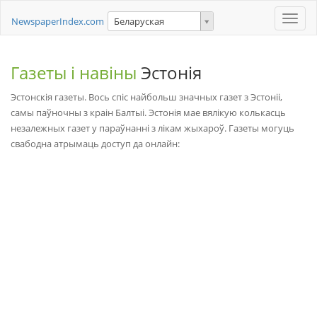
Toggle
NewspaperIndex.com
Беларуская
naviga
Газеты і навіны
Эстонія
Эстонскія газеты. Вось спіс найбольш значных газет з Эстоніі,
самы паўночны з краін Балтыі. Эстонія мае вялікую колькасць
незалежных газет у параўнанні з лікам жыхароў. Газеты могуць
свабодна атрымаць доступ да онлайн: