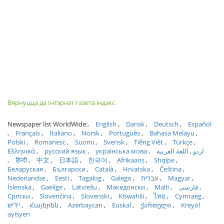
Вярнуцца да Інтэрнэт газета індэкс
Newspaper list WorldWide:
English
Dansk
Deutsch
Español
Français
Italiano
Norsk
Português
Bahasa Melayu
Polski
Romanesc
Suomi
Svensk
Tiếng Việt
Türkçe
Ελληνικά
русский язык
українська мова
اللغة العربية
اردو
हिन्दी
中文
日本語
한국어
Afrikaans
Shqipe
Беларуская
Български
Català
Hrvatska
Čeština
Nederlandse
Eesti
Tagalog
Galego
עברית
Magyar
Íslenska
Gaeilge
Latviešu
Македонски
Malti
فارسی
Српски
Slovenčina
Slovenski
Kiswahili
ไทย
Cymraeg
ייִדיש
Հայերեն
Azərbaycan
Euskal
ქართული
Kreyòl
ayisyen