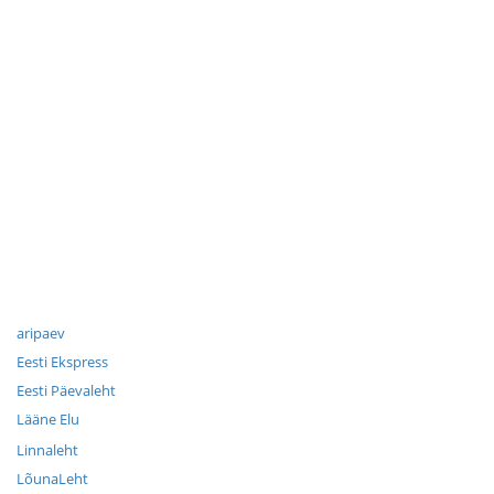
aripaev
Eesti Ekspress
Eesti Päevaleht
Lääne Elu
Linnaleht
LõunaLeht