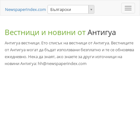
Toggle
NewspaperIndex.com
Български
naviga
Вестници и новини от
Антигуа
Антигуа вестници. Ето списък на вестници от Антигуа. Вестниците
от Антигуа могат да бъдат използвани безплатно и те се обновява
ежедневно. Нека да знаят, ако знаете за други източници на
новини Антигуа: hh@newspaperindex.com