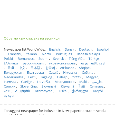
Обратно към списъка на вестници
Newspaper list WorldWide:
English
Dansk
Deutsch
Español
Français
Italiano
Norsk
Português
Bahasa Melayu
Polski
Romanesc
Suomi
Svensk
Tiếng Việt
Türkçe
Ελληνικά
русский язык
українська мова
اللغة العربية
اردو
हिन्दी
中文
日本語
한국어
Afrikaans
Shqipe
Беларуская
Български
Català
Hrvatska
Čeština
Nederlandse
Eesti
Tagalog
Galego
עברית
Magyar
Íslenska
Gaeilge
Latviešu
Македонски
Malti
فارسی
Српски
Slovenčina
Slovenski
Kiswahili
ไทย
Cymraeg
ייִדיש
Հայերեն
Azərbaycan
Euskal
ქართული
Kreyòl
ayisyen
To suggest newspaper for inclusion in NewspaperIndex.com send a