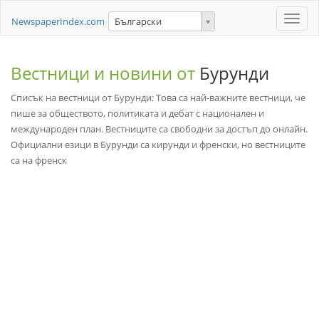
Toggle
NewspaperIndex.com
Български
naviga
Вестници и новини от
Бурунди
Списък на вестници от Бурунди: Това са най-важните вестници, че
пише за обществото, политиката и дебат с национален и
международен план. Вестниците са свободни за достъп до онлайн.
Официални езици в Бурунди са кирунди и френски, но вестниците
са на френск