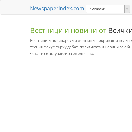
NewspaperIndex.com
Български
Вестници и новини от
Всичк
Вестници и новинарски източници, покриващи целия ко
техния фокус върху дебат, политиката и новини за об
четат и се актуализира ежедневно.