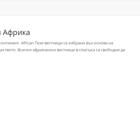
и Африка
нтинент. African Тези вестници са избрани въз основа на
ществото. Всички африкански вестници в списъка са свободни да