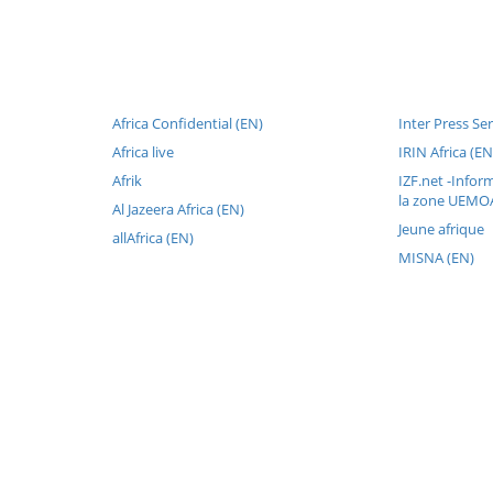
Africa Confidential (EN)
Inter Press Ser
Africa live
IRIN Africa (EN
Afrik
IZF.net -Inform
la zone UEMOA
Al Jazeera Africa (EN)
Jeune afrique
allAfrica (EN)
MISNA (EN)