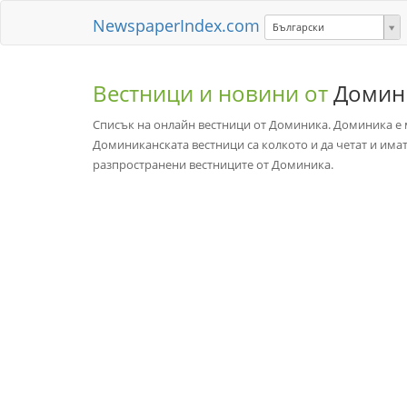
NewspaperIndex.com
Български
Вестници и новини от
Домин
Списък на онлайн вестници от Доминика. Доминика е м
Доминиканската вестници са колкото и да четат и имат
разпространени вестниците от Доминика.