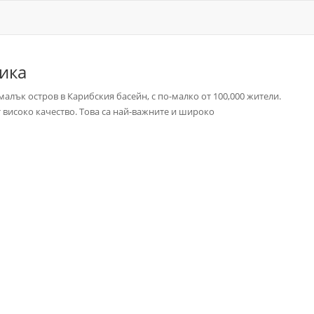
ика
алък остров в Карибския басейн, с по-малко от 100,000 жители.
 високо качество. Това са най-важните и широко