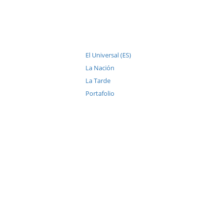
El Universal (ES)
La Nación
La Tarde
Portafolio