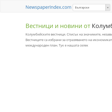
NewspaperIndex.com
Български
Вестници и новини от
Колум
Колумбийските вестници. Списък на значимите, незав
Вестниците са избрани за отразяването на икономиката
международен план. Тук е нашата селек