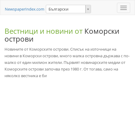
Toggle
NewspaperIndex.com
Български
naviga
Вестници и новини от
Коморски
острови
Новините от Коморските острови. Списък на източници на
новини в Коморски острови, много малка островна държава с по-
малко от един милион жители. Първият новинарските медии от
Коморските острови започва през 1980 г. От тогава, само на
няколко вестника е би