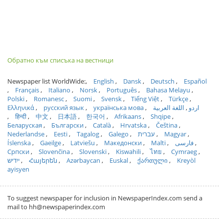
Обратно към списъка на вестници
Newspaper list WorldWide:
English
Dansk
Deutsch
Español
Français
Italiano
Norsk
Português
Bahasa Melayu
Polski
Romanesc
Suomi
Svensk
Tiếng Việt
Türkçe
Ελληνικά
русский язык
українська мова
اللغة العربية
اردو
हिन्दी
中文
日本語
한국어
Afrikaans
Shqipe
Беларуская
Български
Català
Hrvatska
Čeština
Nederlandse
Eesti
Tagalog
Galego
עברית
Magyar
Íslenska
Gaeilge
Latviešu
Македонски
Malti
فارسی
Српски
Slovenčina
Slovenski
Kiswahili
ไทย
Cymraeg
ייִדיש
Հայերեն
Azərbaycan
Euskal
ქართული
Kreyòl
ayisyen
To suggest newspaper for inclusion in NewspaperIndex.com send a
mail to hh@newspaperindex.com