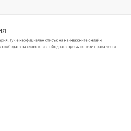
ия
ерия. Тук е неофициален списък на най-важните онлайн
свободата на словото и свободната преса, но тези права често