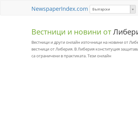
NewspaperIndex.com
Български
Вестници и новини от
Либер
Вестници и други онлайн източници на новини от Либ
вестници от Либерия. В Либерия конституция защитава 
са ограничени в практиката. Тези онлайн