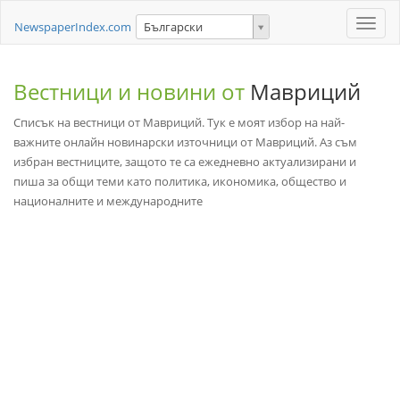
Toggle
NewspaperIndex.com
Български
naviga
Вестници и новини от
Мавриций
Списък на вестници от Мавриций. Тук е моят избор на най-
важните онлайн новинарски източници от Мавриций. Аз съм
избран вестниците, защото те са ежедневно актуализирани и
пиша за общи теми като политика, икономика, общество и
националните и международните