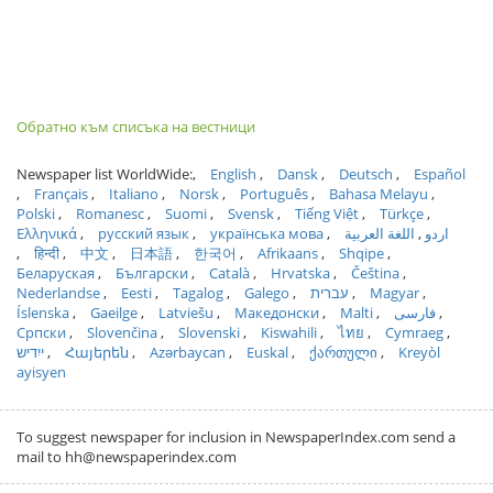
Обратно към списъка на вестници
Newspaper list WorldWide:
English
Dansk
Deutsch
Español
Français
Italiano
Norsk
Português
Bahasa Melayu
Polski
Romanesc
Suomi
Svensk
Tiếng Việt
Türkçe
Ελληνικά
русский язык
українська мова
اللغة العربية
اردو
हिन्दी
中文
日本語
한국어
Afrikaans
Shqipe
Беларуская
Български
Català
Hrvatska
Čeština
Nederlandse
Eesti
Tagalog
Galego
עברית
Magyar
Íslenska
Gaeilge
Latviešu
Македонски
Malti
فارسی
Српски
Slovenčina
Slovenski
Kiswahili
ไทย
Cymraeg
ייִדיש
Հայերեն
Azərbaycan
Euskal
ქართული
Kreyòl
ayisyen
To suggest newspaper for inclusion in NewspaperIndex.com send a
mail to hh@newspaperindex.com