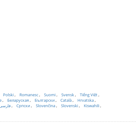
Polski
Romanesc
Suomi
Svensk
Tiếng Việt
e
Беларуская
Български
Català
Hrvatska
فارسی
Српски
Slovenčina
Slovenski
Kiswahili