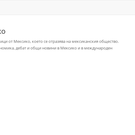
ко
ици от Мексико, което се отразява на мексиканския общество.
ономика, дебат и общи новини в Мексико и в международен