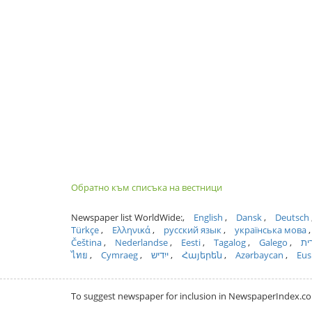
Обратно към списъка на вестници
Newspaper list WorldWide:
English
Dansk
Deutsch
Türkçe
Ελληνικά
русский язык
українська мова
Čeština
Nederlandse
Eesti
Tagalog
Galego
ית
ไทย
Cymraeg
ייִדיש
Հայերեն
Azərbaycan
Eus
To suggest newspaper for inclusion in NewspaperIndex.