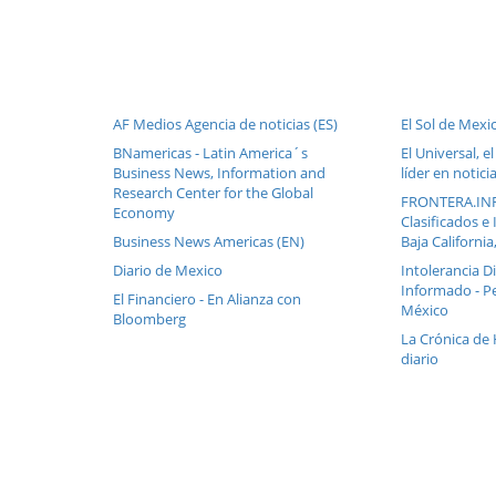
AF Medios Agencia de noticias (ES)
El Sol de Mexi
BNamericas - Latin America´s
El Universal, 
Business News, Information and
líder en notici
Research Center for the Global
FRONTERA.INFO
Economy
Clasificados e
Business News Americas (EN)
Baja Californi
Diario de Mexico
Intolerancia Dia
Informado - P
El Financiero - En Alianza con
México
Bloomberg
La Crónica de 
diario