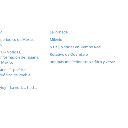
co
La Jornada
el periódico de México
Milenio
as
NTR | Noticias en Tiempo Real
 - Noticias,
Rotativo de Querétaro
 Información de Tijuana,
unomásuno Periodismo crítico y veraz
a, México
rio - El político
eriódico de Puebla
Hoy | La noticia hecha