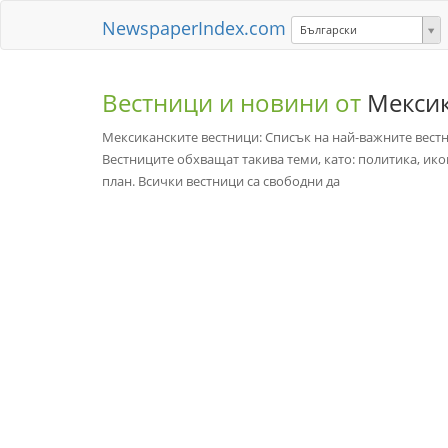
NewspaperIndex.com
Български
Вестници и новини от
Мекси
Мексиканските вестници: Списък на най-важните вестн
Вестниците обхващат такива теми, като: политика, ик
план. Всички вестници са свободни да