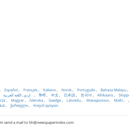
Español
Français
Italiano
Norsk
Português
Bahasa Melayu
اللغة العربية
اردو
हिन्दी
中文
日本語
한국어
Afrikaans
Shqip
עבר
Magyar
Íslenska
Gaeilge
Latviešu
Македонски
Malti
kal
ქართული
Kreyòl ayisyen
com send a mail to hh@newspaperindex.com