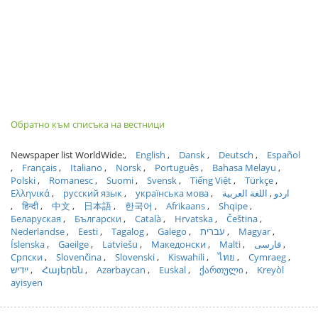
Обратно към списъка на вестници
Newspaper list WorldWide:
English
Dansk
Deutsch
Español
Français
Italiano
Norsk
Português
Bahasa Melayu
Polski
Romanesc
Suomi
Svensk
Tiếng Việt
Türkçe
Ελληνικά
русский язык
українська мова
اللغة العربية
اردو
हिन्दी
中文
日本語
한국어
Afrikaans
Shqipe
Беларуская
Български
Català
Hrvatska
Čeština
Nederlandse
Eesti
Tagalog
Galego
עברית
Magyar
Íslenska
Gaeilge
Latviešu
Македонски
Malti
فارسی
Српски
Slovenčina
Slovenski
Kiswahili
ไทย
Cymraeg
ייִדיש
Հայերեն
Azərbaycan
Euskal
ქართული
Kreyòl
ayisyen