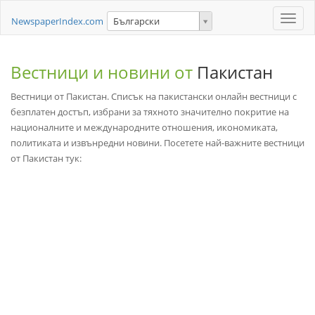
Toggle
NewspaperIndex.com
Български
naviga
Вестници и новини от
Пакистан
Вестници от Пакистан. Списък на пакистански онлайн вестници с
безплатен достъп, избрани за тяхното значително покритие на
националните и международните отношения, икономиката,
политиката и извънредни новини. Посетете най-важните вестници
от Пакистан тук: