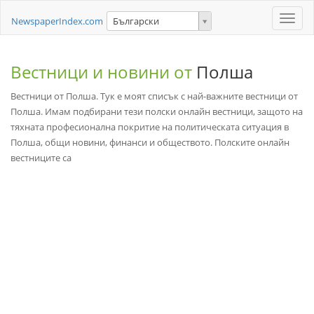
Toggle
NewspaperIndex.com
Български
naviga
Вестници и новини от
Полша
Вестници от Полша. Тук е моят списък с най-важните вестници от
Полша. Имам подбирани тези полски онлайн вестници, защото на
тяхната професионална покритие на политическата ситуация в
Полша, общи новини, финанси и обществото. Полските онлайн
вестниците са