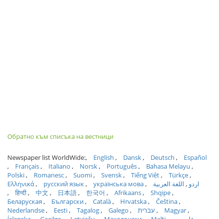
Обратно към списъка на вестници
Newspaper list WorldWide:
English
Dansk
Deutsch
Español
Français
Italiano
Norsk
Português
Bahasa Melayu
Polski
Romanesc
Suomi
Svensk
Tiếng Việt
Türkçe
Ελληνικά
русский язык
українська мова
اللغة العربية
اردو
हिन्दी
中文
日本語
한국어
Afrikaans
Shqipe
Беларуская
Български
Català
Hrvatska
Čeština
Nederlandse
Eesti
Tagalog
Galego
עברית
Magyar