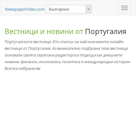
Toggle
NewspaperIndex.com
Български
naviga
Вестници и новини от
Португалия
Португалските вестници. Ето списък на най-значимите онлайн
вестници от Португалия. Аз внимателно подбрани тези вестници
основали своята сериозна редакторска подход към днешните
новини, финанси, икономика, политика и международни истории.
Всички избрани ве