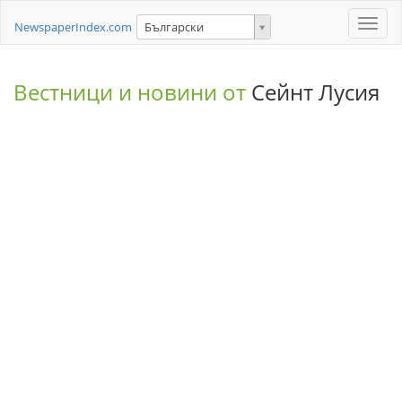
Toggle
NewspaperIndex.com
Български
naviga
Вестници и новини от
Сейнт Лусия