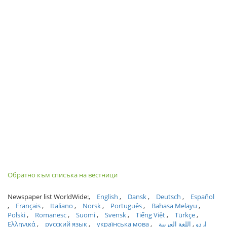
Обратно към списъка на вестници
Newspaper list WorldWide:
English
Dansk
Deutsch
Español
Français
Italiano
Norsk
Português
Bahasa Melayu
Polski
Romanesc
Suomi
Svensk
Tiếng Việt
Türkçe
Ελληνικά
русский язык
українська мова
اللغة العربية
اردو