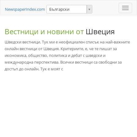
Toggle
NewspaperIndex.com
Български
naviga
Вестници и новини от
Швеция
Шведски вестници. Тук ми е неофициален списък на най-важните
онлайн вестници от Швеция. Критериите, е, че те пишат за
икономика, общество, политика и дебат с шведски и
международна перспектива. Всички вестници са свободни за
достъп до онлайн. Тук е моят с