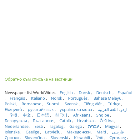
Обратно към списъка на вестници
Newspaper list WorldWide:
English
Dansk
Deutsch
Español
Français
Italiano
Norsk
Português
Bahasa Melayu
Polski
Romanesc
Suomi
Svensk
Tiếng Việt
Türkçe
Ελληνικά
русский язык
українська мова
اللغة العربية
اردو
हिन्दी
中文
日本語
한국어
Afrikaans
Shqipe
Беларуская
Български
Català
Hrvatska
Čeština
Nederlandse
Eesti
Tagalog
Galego
עברית
Magyar
Íslenska
Gaeilge
Latviešu
Македонски
Malti
فارسی
Српски
Slovenčina
Slovenski
Kiswahili
ไทย
Cymraeg