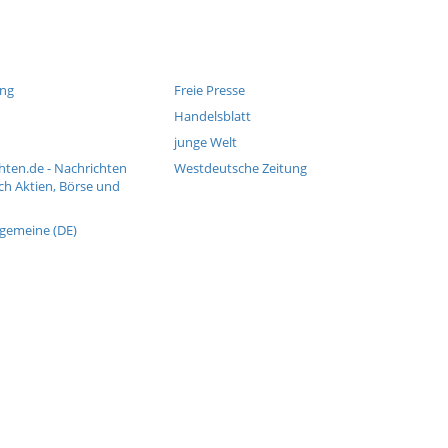
ung
Freie Presse
Handelsblatt
junge Welt
hten.de - Nachrichten
Westdeutsche Zeitung
ch Aktien, Börse und
lgemeine (DE)