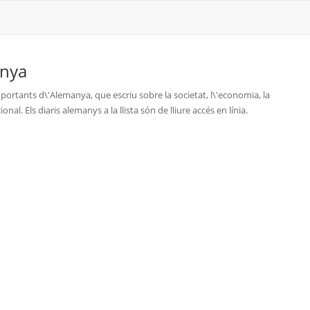
nya
mportants d\'Alemanya, que escriu sobre la societat, l\'economia, la
al. Els diaris alemanys a la llista són de lliure accés en línia.