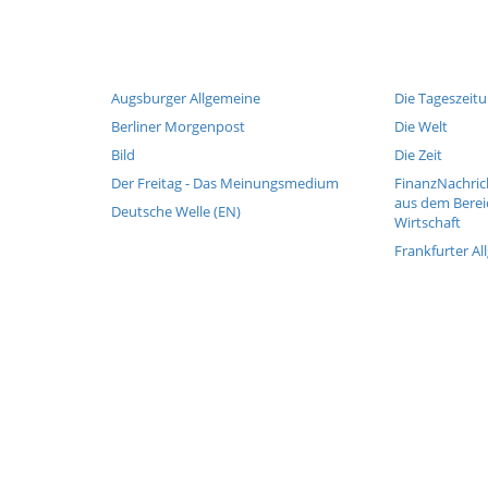
Augsburger Allgemeine
Die Tageszeit
Berliner Morgenpost
Die Welt
Bild
Die Zeit
Der Freitag - Das Meinungsmedium
FinanzNachric
aus dem Berei
Deutsche Welle (EN)
Wirtschaft
Frankfurter Al