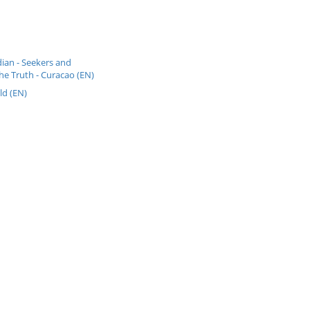
ian - Seekers and
he Truth - Curacao (EN)
ld (EN)