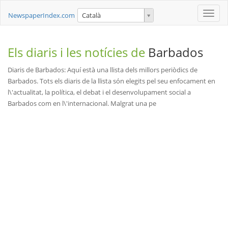
Toggle
NewspaperIndex.com
Català
naviga
Els diaris i les notícies de
Barbados
Diaris de Barbados: Aquí està una llista dels millors periòdics de
Barbados. Tots els diaris de la llista són elegits pel seu enfocament en
l\'actualitat, la política, el debat i el desenvolupament social a
Barbados com en l\'internacional. Malgrat una pe