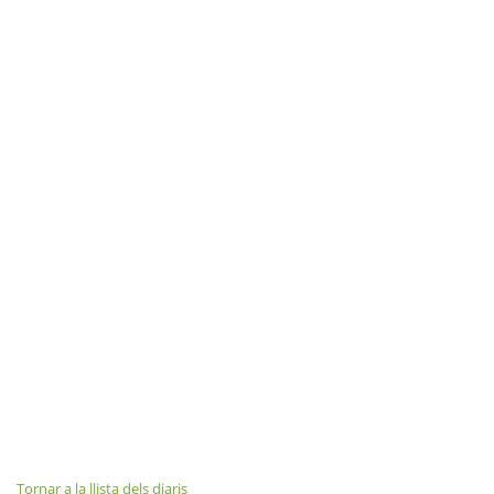
Tornar a la llista dels diaris