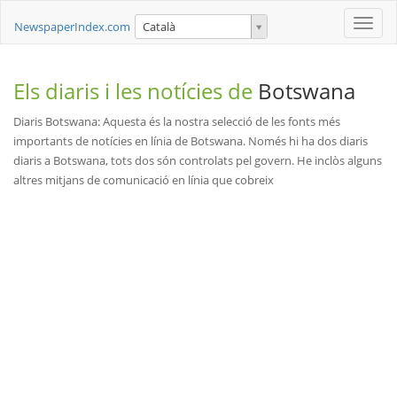
Toggle
NewspaperIndex.com
Català
naviga
Els diaris i les notícies de
Botswana
Diaris Botswana: Aquesta és la nostra selecció de les fonts més
importants de notícies en línia de Botswana. Només hi ha dos diaris
diaris a Botswana, tots dos són controlats pel govern. He inclòs alguns
altres mitjans de comunicació en línia que cobreix