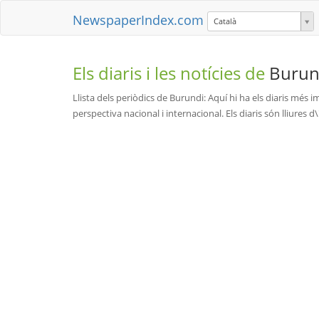
NewspaperIndex.com
Català
Els diaris i les notícies de
Burun
Llista dels periòdics de Burundi: Aquí hi ha els diaris més i
perspectiva nacional i internacional. Els diaris són lliures d\