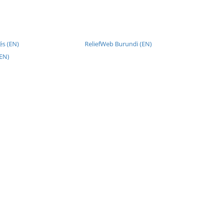
és (EN)
ReliefWeb Burundi (EN)
(EN)