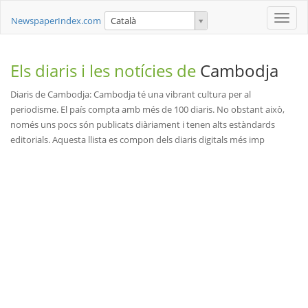
Toggle
NewspaperIndex.com
Català
naviga
Els diaris i les notícies de
Cambodja
Diaris de Cambodja: Cambodja té una vibrant cultura per al
periodisme. El país compta amb més de 100 diaris. No obstant això,
només uns pocs són publicats diàriament i tenen alts estàndards
editorials. Aquesta llista es compon dels diaris digitals més imp