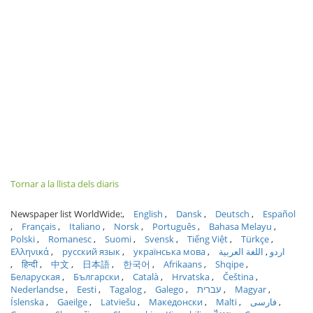
Tornar a la llista dels diaris
Newspaper list WorldWide:
English
Dansk
Deutsch
Español
Français
Italiano
Norsk
Português
Bahasa Melayu
Polski
Romanesc
Suomi
Svensk
Tiếng Việt
Türkçe
Ελληνικά
русский язык
українська мова
اللغة العربية
اردو
हिन्दी
中文
日本語
한국어
Afrikaans
Shqipe
Беларуская
Български
Català
Hrvatska
Čeština
Nederlandse
Eesti
Tagalog
Galego
עברית
Magyar
Íslenska
Gaeilge
Latviešu
Македонски
Malti
فارسی