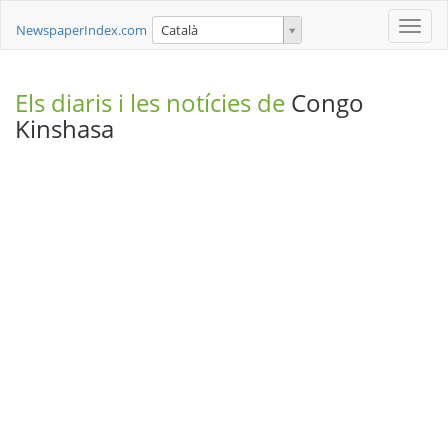
Toggle
NewspaperIndex.com
Català
naviga
Els diaris i les notícies de
Congo
Kinshasa