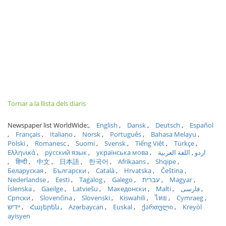
Tornar a la llista dels diaris
Newspaper list WorldWide:
English
Dansk
Deutsch
Español
Français
Italiano
Norsk
Português
Bahasa Melayu
Polski
Romanesc
Suomi
Svensk
Tiếng Việt
Türkçe
Ελληνικά
русский язык
українська мова
اللغة العربية
اردو
हिन्दी
中文
日本語
한국어
Afrikaans
Shqipe
Беларуская
Български
Català
Hrvatska
Čeština
Nederlandse
Eesti
Tagalog
Galego
עברית
Magyar
Íslenska
Gaeilge
Latviešu
Македонски
Malti
فارسی
Српски
Slovenčina
Slovenski
Kiswahili
ไทย
Cymraeg
ייִדיש
Հայերեն
Azərbaycan
Euskal
ქართული
Kreyòl
ayisyen