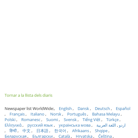
Tornar a la llista dels diaris
Newspaper list WorldWide:
English
Dansk
Deutsch
Español
Français
Italiano
Norsk
Português
Bahasa Melayu
Polski
Romanesc
Suomi
Svensk
Tiếng Việt
Türkçe
Ελληνικά
русский язык
українська мова
اللغة العربية
اردو
हिन्दी
中文
日本語
한국어
Afrikaans
Shqipe
Беларуская
Български
Català
Hrvatska
Čeština