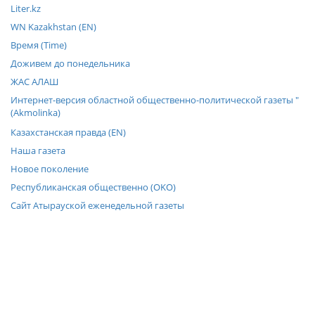
Liter.kz
WN Kazakhstan (EN)
Время (Time)
Доживем до понедельника
ЖАС АЛАШ
Интернет-версия областной общественно-политической газеты "
(Akmolinka)
Казахстанская правда (EN)
Наша газета
Новое поколение
Республиканская общественно (OKO)
Сайт Атырауской еженедельной газеты