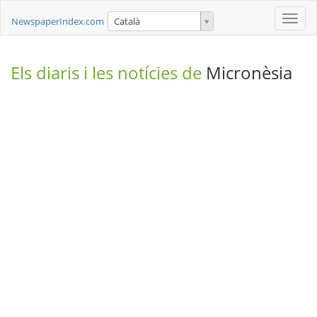
Toggle
NewspaperIndex.com
Català
naviga
Els diaris i les notícies de
Micronèsia