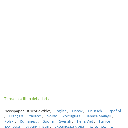
Tornar a la llista dels diaris
Newspaper list WorldWide:
English
Dansk
Deutsch
Español
Français
Italiano
Norsk
Português
Bahasa Melayu
Polski
Romanesc
Suomi
Svensk
Tiếng Việt
Türkçe
Ελληνικά
русский язык
українська мова
اللغة العربية
اردو