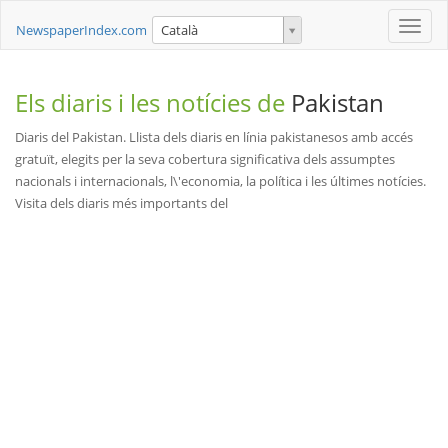
Toggle
NewspaperIndex.com
Català
naviga
Els diaris i les notícies de
Pakistan
Diaris del Pakistan. Llista dels diaris en línia pakistanesos amb accés
gratuït, elegits per la seva cobertura significativa dels assumptes
nacionals i internacionals, l\'economia, la política i les últimes notícies.
Visita dels diaris més importants del