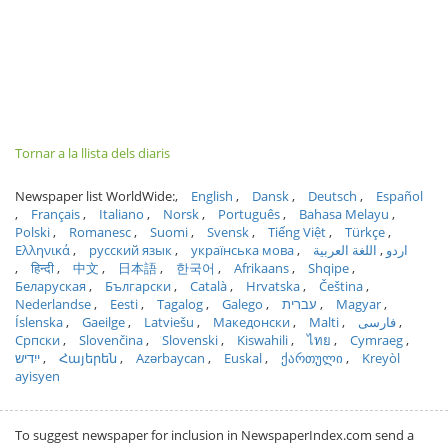
Tornar a la llista dels diaris
Newspaper list WorldWide:
English
Dansk
Deutsch
Español
Français
Italiano
Norsk
Português
Bahasa Melayu
Polski
Romanesc
Suomi
Svensk
Tiếng Việt
Türkçe
Ελληνικά
русский язык
українська мова
اللغة العربية
اردو
हिन्दी
中文
日本語
한국어
Afrikaans
Shqipe
Беларуская
Български
Català
Hrvatska
Čeština
Nederlandse
Eesti
Tagalog
Galego
עברית
Magyar
Íslenska
Gaeilge
Latviešu
Македонски
Malti
فارسی
Српски
Slovenčina
Slovenski
Kiswahili
ไทย
Cymraeg
ייִדיש
Հայերեն
Azərbaycan
Euskal
ქართული
Kreyòl
ayisyen
To suggest newspaper for inclusion in NewspaperIndex.com send a