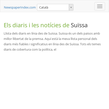
Toggle
NewspaperIndex.com
Català
naviga
Els diaris i les notícies de
Suïssa
Llista dels diaris en línia des de Suïssa. Suïssa és un dels països amb
millor llibertat de la premsa. Aquí està la meva llista personal dels
diaris més fiables i significatius en línia des de Suïssa. Tots els temes
diaris de cobertura com la política, el