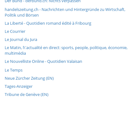
Der Bund - derbund.ch: Nichts verpassen
handelszeitung.ch - Nachrichten und Hintergründe zu Wirtschaft,
Politik und Börsen
La Liberté - Quotidien romand édité à Fribourg
Le Courrier
Le Journal du Jura
Le Matin, l\'actualité en direct: sports, people, politique, économie,
multimédia
Le Nouvelliste Online - Quotidien Valaisan
Le Temps
Neue Zürcher Zeitung (EN)
Tages-Anzeiger
Tribune de Genève (EN)