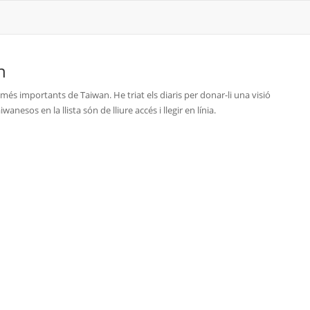
n
ia més importants de Taiwan. He triat els diaris per donar-li una visió
anesos en la llista són de lliure accés i llegir en línia.