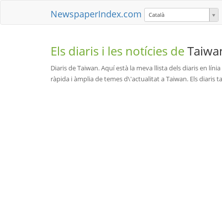
NewspaperIndex.com
Català
Els diaris i les notícies de
Taiwa
Diaris de Taiwan. Aquí està la meva llista dels diaris en lín
ràpida i àmplia de temes d\'actualitat a Taiwan. Els diaris taiw