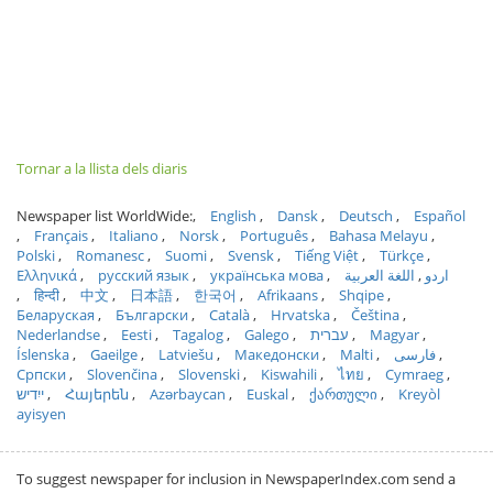
Tornar a la llista dels diaris
Newspaper list WorldWide:
English
Dansk
Deutsch
Español
Français
Italiano
Norsk
Português
Bahasa Melayu
Polski
Romanesc
Suomi
Svensk
Tiếng Việt
Türkçe
Ελληνικά
русский язык
українська мова
اللغة العربية
اردو
हिन्दी
中文
日本語
한국어
Afrikaans
Shqipe
Беларуская
Български
Català
Hrvatska
Čeština
Nederlandse
Eesti
Tagalog
Galego
עברית
Magyar
Íslenska
Gaeilge
Latviešu
Македонски
Malti
فارسی
Српски
Slovenčina
Slovenski
Kiswahili
ไทย
Cymraeg
ייִדיש
Հայերեն
Azərbaycan
Euskal
ქართული
Kreyòl
ayisyen
To suggest newspaper for inclusion in NewspaperIndex.com send a