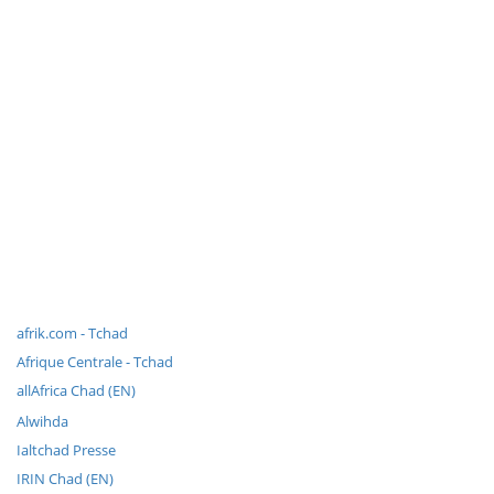
afrik.com - Tchad
Afrique Centrale - Tchad
allAfrica Chad (EN)
Alwihda
Ialtchad Presse
IRIN Chad (EN)