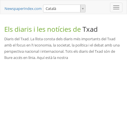
Toggle
NewspaperIndex.com
Català
naviga
Els diaris i les notícies de
Txad
Diaris del Txad. La llista consta dels diaris més importants del Txad
amb el focus en l\'economia, la societat, la política i el debat amb una
perspectiva nacional i internacional. Tots els diaris del Txad són de
lliure accés en línia. Aquí està la nostra