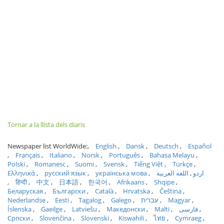
Tornar a la llista dels diaris
Newspaper list WorldWide:
English
Dansk
Deutsch
Español
Français
Italiano
Norsk
Português
Bahasa Melayu
Polski
Romanesc
Suomi
Svensk
Tiếng Việt
Türkçe
Ελληνικά
русский язык
українська мова
اللغة العربية
اردو
हिन्दी
中文
日本語
한국어
Afrikaans
Shqipe
Беларуская
Български
Català
Hrvatska
Čeština
Nederlandse
Eesti
Tagalog
Galego
עברית
Magyar
Íslenska
Gaeilge
Latviešu
Македонски
Malti
فارسی
Српски
Slovenčina
Slovenski
Kiswahili
ไทย
Cymraeg