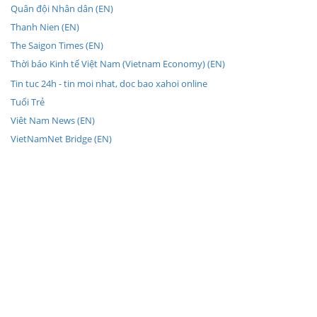
Quân đội Nhân dân (EN)
Thanh Nien (EN)
The Saigon Times (EN)
Thời báo Kinh tế Việt Nam (Vietnam Economy) (EN)
Tin tuc 24h - tin moi nhat, doc bao xahoi online
Tuổi Trẻ
Viêt Nam News (EN)
VietNamNet Bridge (EN)