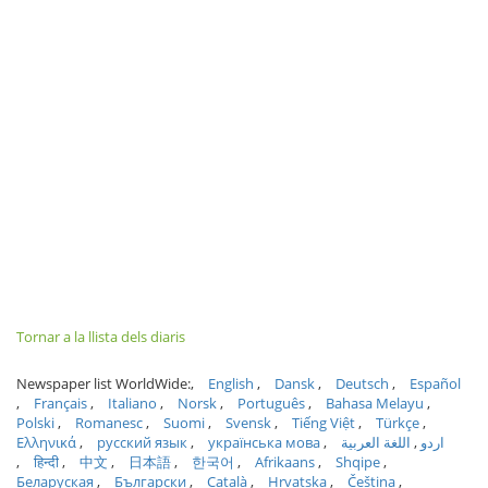
Tornar a la llista dels diaris
Newspaper list WorldWide:
English
Dansk
Deutsch
Español
Français
Italiano
Norsk
Português
Bahasa Melayu
Polski
Romanesc
Suomi
Svensk
Tiếng Việt
Türkçe
Ελληνικά
русский язык
українська мова
اللغة العربية
اردو
हिन्दी
中文
日本語
한국어
Afrikaans
Shqipe
Беларуская
Български
Català
Hrvatska
Čeština