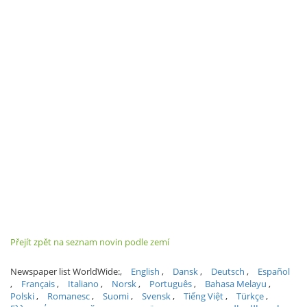
Přejít zpět na seznam novin podle zemí
Newspaper list WorldWide:
English
Dansk
Deutsch
Español
Français
Italiano
Norsk
Português
Bahasa Melayu
Polski
Romanesc
Suomi
Svensk
Tiếng Việt
Türkçe